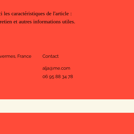
sécurité.
informations claires sur
leur confiance.
i les caractéristiques de l'article : 
retien et autres informations utiles.
Avermes, France
Contact
alja@me.com
06 95 88 34 78